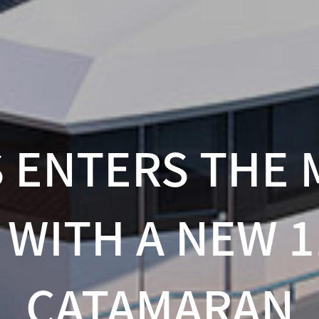
S ENTERS THE 
WITH A NEW 
CATAMARAN